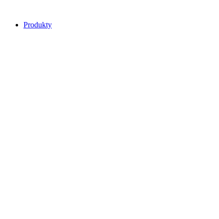
Přejít
k
Produkty
obsahu