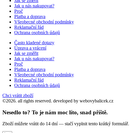
Jak se změřit
Jak u nás nakupovat?
Proč
Platba a doprava
Všeobecné obchodní podmínky
Reklamační řád
Ochrana osobních údajů
Často kladené dotazy
Úprava a vrácení
Jak se změřit
Jak u nás nakupovat?
Proč
Platba a doprava
Všeobecné obchodní podmínky
Reklamační řád
Ochrana osobních údajů
Chci vrátit zboží
©2026. all rights reserved. developed by webovybalicek.cz
Nesedlo to? To je nám moc líto, snad příště.
Zboží můžete vrátit do 14 dní — stačí vyplnit tento krátký formulář.