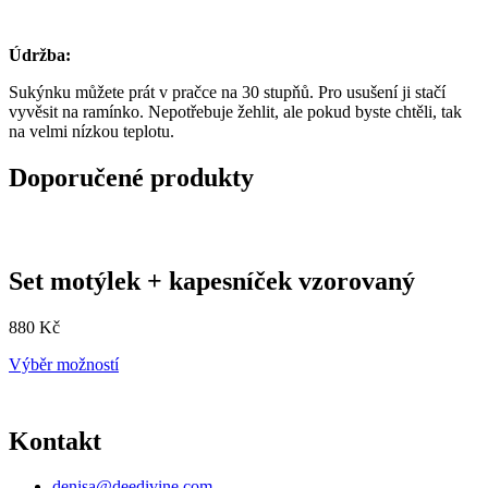
Údržba:
Sukýnku můžete prát v pračce na 30 stupňů. Pro usušení ji stačí
vyvěsit na ramínko. Nepotřebuje žehlit, ale pokud byste chtěli, tak
na velmi nízkou teplotu.
Doporučené produkty
Set motýlek + kapesníček vzorovaný
880
Kč
Tento
Výběr možností
produkt
má
více
Kontakt
variant.
Možnosti
lze
denisa@deedivine.com