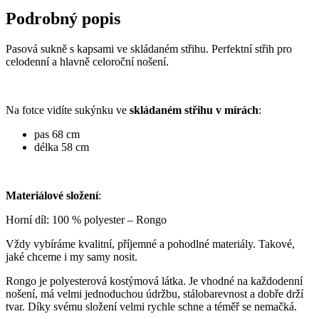
krátká
Podrobný popis
-
Rongo
tmavě
Pasová sukně s kapsami ve skládaném střihu. Perfektní střih pro
šedá
celodenní a hlavně celoroční nošení.
množství
Na fotce vidíte sukýnku ve
skládaném střihu v mírách
:
pas 68 cm
délka 58 cm
Materiálové složení
:
Horní díl: 100 % polyester – Rongo
Vždy vybíráme kvalitní, příjemné a pohodlné materiály. Takové,
jaké chceme i my samy nosit.
Rongo je polyesterová kostýmová látka. Je vhodné na každodenní
nošení, má velmi jednoduchou údržbu, stálobarevnost a dobře drží
tvar. Díky svému složení velmi rychle schne a téměř se nemačká.