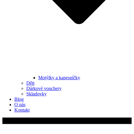
Motýlky a kapesníčky
Děti
Dárkové vouchery
Skladovky
Blog
O nás
Kontakt