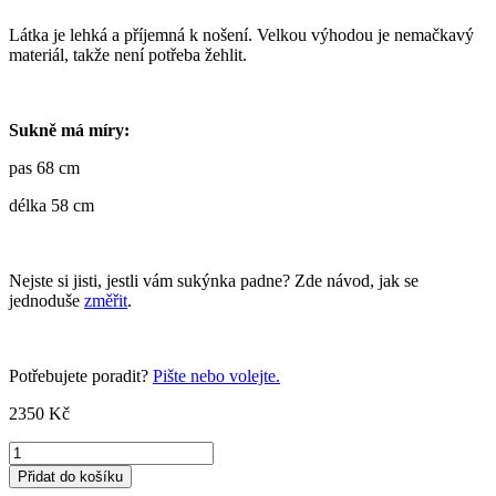
Látka je lehká a příjemná k nošení. Velkou výhodou je nemačkavý
materiál, takže není potřeba žehlit.
Sukně má míry:
pas 68 cm
délka 58 cm
Nejste si jisti, jestli vám sukýnka padne? Zde návod, jak se
jednoduše
změřit
.
Potřebujete poradit?
Pište nebo volejte.
2350
Kč
Skládaná
sukně
Přidat do košíku
-