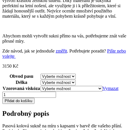
vytvoří krásnou ženskou siluetu. Díky materiálu je sukýnka
perfektní na letní nošení, ale využijete ji i k příležitostem, které si
žádají honosnější outfit. Nejvíce oceníte množství použitého
materiálu, který se s každým pohybem krásně pohybuje a vlní.
Abychom mohli vytvořit sukni přímo na vás, potřebujeme znát vaše
přesné míry.
Zde návod, jak se jednoduše
změřit
. Potřebujete poradit?
Pište nebo
volejte
3150
Kč
Obvod pasu
Délka
Vzorovaná viskóza
Vymazat
Kolová
sukně
Přidat do košíku
na
míru
Podrobný popis
-
polodlouhá
-
Pasová kolová sukně na míru s kapsami v barvě dle vašeho přání.