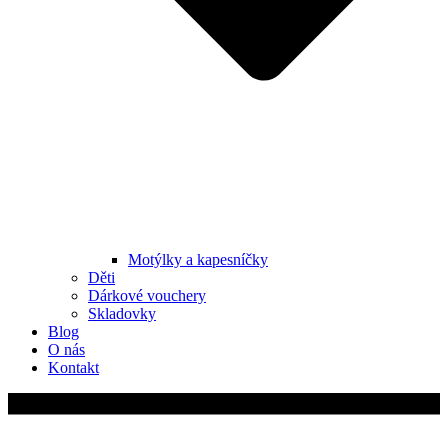
Motýlky a kapesníčky
Děti
Dárkové vouchery
Skladovky
Blog
O nás
Kontakt