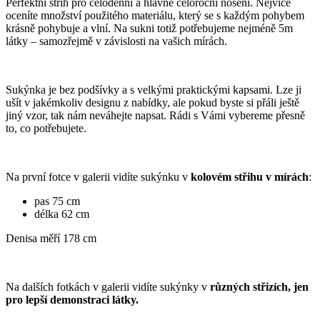
Vzorovaná
Perfektní střih pro celodenní a hlavně celoroční nošení. Nejvíce
viskóza
oceníte množství použitého materiálu, který se s každým pohybem
množství
krásně pohybuje a vlní. Na sukni totiž potřebujeme nejméně 5m
látky – samozřejmě v závislosti na vašich mírách.
Sukýnka je bez podšívky a s velkými praktickými kapsami. Lze ji
ušít v jakémkoliv designu z nabídky, ale pokud byste si přáli ještě
jiný vzor, tak nám neváhejte napsat. Rádi s Vámi vybereme přesně
to, co potřebujete.
Na první fotce v galerii vidíte sukýnku v
kolovém střihu v mírách
:
pas 75 cm
délka 62 cm
Denisa měří 178 cm
Na dalších fotkách v galerii vidíte sukýnky v
různých střizích, jen
pro lepší demonstraci látky.