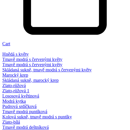
Cart
Hnědá s květy
Tmavě modrá s červenými květy
Tmavě modrá s červenými květy
Skládaná sukně, tmavě modrá s červenými květy
Marocký krep
Skládaná sukně, marocký krep
Zlato-růžová
Zlato-růžová 1
Lososová květinová
Modrá kytka
Pudrová srdíčková
Tmavě modrá puntíková
Kolová sukně, tmavě modrá s puntíky
Zlato-bílá
Tmavě modrá deštníková