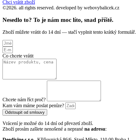
Chci vrátit zboží
©2026. all rights reserved. developed by webovybalicek.cz
Nesedlo to? To je nám moc líto, snad příště.
Zboží můžete vrátit do 14 dní — stačí vyplnit tento krátký formulář.
Co chcete vrátit
Chcete nám říct proč?
Kam vám máme poslat peníze?
Odstoupit od smlouvy
Vrácení je možné do 14 dní od převzetí zboží.
Zboží prosím zašlete nenošené a neprané
na adresu
:
Deedivine s.r.o.,
Křižovnická 86/6, Staré Město, 110 00 Praha 1