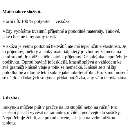
Materiálové složení
:
Horní díl: 100 % polyester – viskóza
Vždy vybíráme kvalitní, příjemné a pohodlné materiály. Takové,
jaké chceme i my samy nosit.
Viskóza je velmi podobná hedvábí, ale má lepší užitné vlastnosti. Je
to příjemný, měkký a lehký materiál, který je vhodný zejména na
letní sukně. Je totiž na těle natolik příjemný, že sukýnka nepotřebuje
podšívku. Oproti bavlně je lesklejší, krásně splývá a vzhledem ke
své gramáži krásně vlaje a tolik se nemačká. Krásně se z ní šijí
polodlouhé a dlouhé letní sukně jakéhokoliv střihu. Pro zimní nošení
se dá do skládaných sukýnek přidat podšívka, aby vám nebyla zima.
Údržba:
Sukýnku můžete prát v pračce na 30 stupňů nebo na ruční. Pro
usušení ji stačí vyvěsit na ramínko, určitě ji nedávejte do sušičky.
Nepotřebuje žehlit, ale pokud chcete, tak jen na velmi nízkou
teplotu.