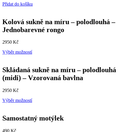
Přidat do košíku
Kolová sukně na míru – polodlouhá –
Jednobarevné rongo
2950
Kč
Tento
Výběr možností
produkt
má
více
Skládaná sukně na míru – polodlouhá
variant.
(midi) – Vzorovaná bavlna
Možnosti
lze
vybrat
2950
Kč
na
stránce
Tento
Výběr možností
produktu
produkt
má
více
Samostatný motýlek
variant.
Možnosti
490
Kč
lze