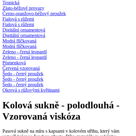
Tropická
Zlato-béžové provazy
Černo-oranžovo-béžový proužek
Fialová s růžemi
Fialová s růžemi
Digitální ornamentová
Digitální ornamentová
Modrá flíčkovaná
Modrá flíčkovaná
Zeleno - černá leopardí
Zeleno - černá leopardí
Písmenková
Červená vzorovaná
Šedo - černý proužek
Šedo - černý proužek
Šedo - černý proužek
Okrová s růžovými květinami
Kolová sukně - polodlouhá -
Vzorovaná viskóza
Pasová sukně na míru s kapsami v kolovém střihu, který vám