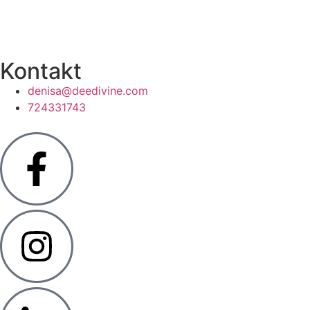
Kontakt
denisa@deedivine.com
724331743