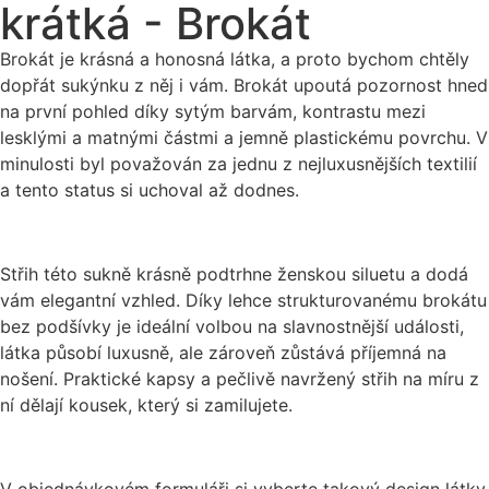
krátká - Brokát
Brokát je krásná a honosná látka, a proto bychom chtěly
dopřát sukýnku z něj i vám. Brokát upoutá pozornost hned
na první pohled díky sytým barvám, kontrastu mezi
lesklými a matnými částmi a jemně plastickému povrchu. V
minulosti byl považován za jednu z nejluxusnějších textilií
a tento status si uchoval až dodnes.
Střih této sukně krásně podtrhne ženskou siluetu a dodá
vám elegantní vzhled. Díky lehce strukturovanému brokátu
bez podšívky je ideální volbou na slavnostnější události,
látka působí luxusně, ale zároveň zůstává příjemná na
nošení. Praktické kapsy a pečlivě navržený střih na míru z
ní dělají kousek, který si zamilujete.
V objednávkovém formuláři si vyberte takový design látky,