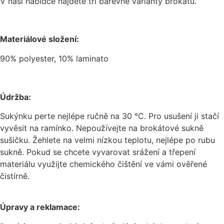
V naši nabídce najdete tři barevné varianty brokátu.
Materiálové složení:
90% polyester, 10% laminato
Údržba:
Sukýnku perte nejlépe ručně na 30 °C. Pro usušení ji stačí
vyvěsit na ramínko. Nepoužívejte na brokátové sukně
sušičku. Žehlete na velmi nízkou teplotu, nejlépe po rubu
sukně. Pokud se chcete vyvarovat srážení a třepení
materiálu využijte chemického čištění ve vámi ověřené
čistírně.
Úpravy a reklamace: